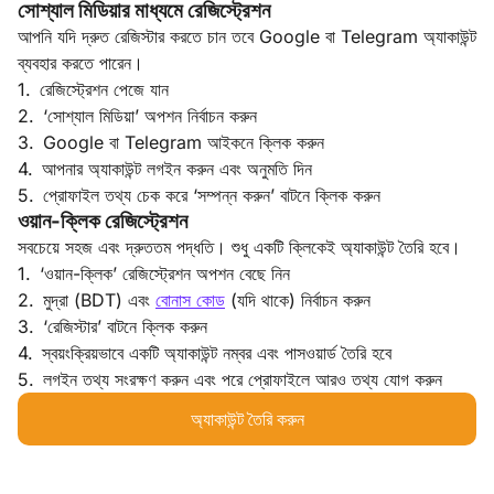
সোশ্যাল মিডিয়ার মাধ্যমে রেজিস্ট্রেশন
আপনি যদি দ্রুত রেজিস্টার করতে চান তবে Google বা Telegram অ্যাকাউন্ট
ব্যবহার করতে পারেন।
রেজিস্ট্রেশন পেজে যান
‘সোশ্যাল মিডিয়া’ অপশন নির্বাচন করুন
Google বা Telegram আইকনে ক্লিক করুন
আপনার অ্যাকাউন্ট লগইন করুন এবং অনুমতি দিন
প্রোফাইল তথ্য চেক করে ‘সম্পন্ন করুন’ বাটনে ক্লিক করুন
ওয়ান-ক্লিক রেজিস্ট্রেশন
সবচেয়ে সহজ এবং দ্রুততম পদ্ধতি। শুধু একটি ক্লিকেই অ্যাকাউন্ট তৈরি হবে।
‘ওয়ান-ক্লিক’ রেজিস্ট্রেশন অপশন বেছে নিন
মুদ্রা (BDT) এবং
বোনাস কোড
(যদি থাকে) নির্বাচন করুন
‘রেজিস্টার’ বাটনে ক্লিক করুন
স্বয়ংক্রিয়ভাবে একটি অ্যাকাউন্ট নম্বর এবং পাসওয়ার্ড তৈরি হবে
লগইন তথ্য সংরক্ষণ করুন এবং পরে প্রোফাইলে আরও তথ্য যোগ করুন
অ্যাকাউন্ট তৈরি করুন