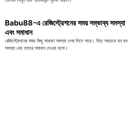
তালিকা দেখুন এবং অ্যাকাউন্ট সুরক্ষা বাড়ান।
Babu88-এ রেজিস্ট্রেশনের সময় সম্ভাব্য সমস্যা
এবং সমাধান
রেজিস্ট্রেশনের সময় কিছু সাধারণ সমস্যা দেখা দিতে পারে। নিচে সবচেয়ে ঘন ঘন
সমস্যা এবং তাদের সমাধান দেওয়া হলো।
সমস্যা
সমাধান
এই ফোন বা ইমেইল দিয়ে আগে
ফোন নম্বর বা ইমেইল ইতিমধ্যে
অ্যাকাউন্ট তৈরি হয়েছে। পাসওয়ার্ড
ব্যবহৃত
রিসেট করুন বা অন্য নম্বর/ইমেইল
ব্যবহার করুন।
কয়েক মিনিট অপেক্ষা করুন এবং
আবার পাঠানোর অনুরোধ করুন।
SMS ভেরিফিকেশন কোড আসছে
নম্বর সঠিক আছে কিনা চেক করুন
না