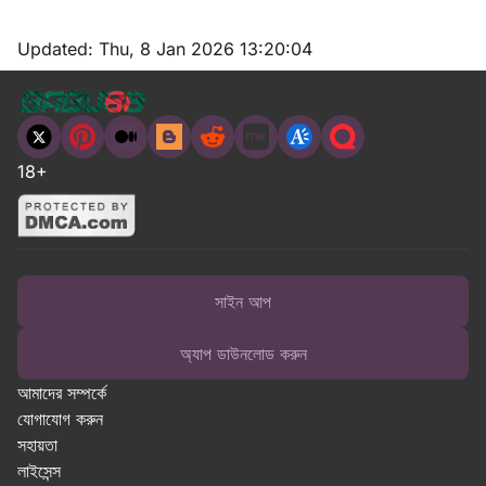
Updated:
Thu, 8 Jan 2026 13:20:04
18+
সাইন আপ
অ্যাপ ডাউনলোড করুন
আমাদের সম্পর্কে
যোগাযোগ করুন
সহায়তা
লাইসেন্স