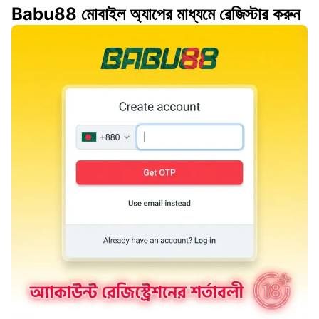
Babu88 মোবাইল অ্যাপের মাধ্যমে রেজিস্টার করুন