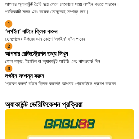
আপনার অ্যাকাউন্ট তৈরি হয়ে গেলে যেকোনো সময় লগইন করতে পারবেন।
প্রক্রিয়াটি সহজ এবং কয়েক সেকেন্ডেই সম্পন্ন হবে।
1
‘লগইন’ বাটনে ক্লিক করুন
হোমপেজের উপরের ডান কোণে ‘লগইন’ বাটন পাবেন
2
আপনার রেজিস্ট্রেশন তথ্য লিখুন
ফোন নম্বর, ইমেইল বা অ্যাকাউন্ট আইডি এবং পাসওয়ার্ড দিন
3
লগইন সম্পন্ন করুন
‘প্রবেশ করুন’ বাটনে ক্লিক করলেই আপনার প্রোফাইলে প্রবেশ করবেন
অ্যাকাউন্ট ভেরিফিকেশন প্রক্রিয়া