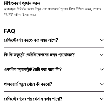
নিশ্চিতকরণ প্রদান করুন
অ্যাকাউন্ট ডিলিটের কারণ লিখুন এবং পাসওয়ার্ড পুনরায় লিখে নিশ্চিত করুন, তারপর
‘ডিলিট’ বাটনে ক্লিক করুন
FAQ
রেজিস্ট্রেশন করতে কত সময় লাগে?
কি কি ডকুমেন্ট ভেরিফিকেশনের জন্য প্রয়োজন?
একাধিক অ্যাকাউন্ট তৈরি করা যাবে কি?
পাসওয়ার্ড ভুলে গেলে কী করবো?
রেজিস্ট্রেশনের পর বোনাস কখন পাবো?