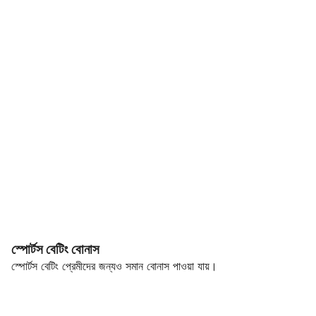
বিস্তারিত
তথ্য
বোনাস পরিমাণ
১০০% পর্যন্ত ১২০০০ টাকা
ন্যূনতম ডিপোজিট
৫০০ টাকা
প্রথম ডিপোজিটের সময় ‘ক্যাসিনো
কীভাবে নিতে হয়
বোনাস’ নির্বাচন করুন
ওয়েজারিং রিকোয়ারমেন্ট
বোনাস এবং ডিপোজিটের ৩৫ গুণ
বৈধতা সময়কাল
৩০ দিন
স্পোর্টস বেটিং বোনাস
স্পোর্টস বেটিং প্রেমীদের জন্যও সমান বোনাস পাওয়া যায়।
বিস্তারিত
তথ্য